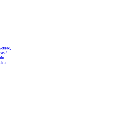
Sebrae,
cas é
 do
ária