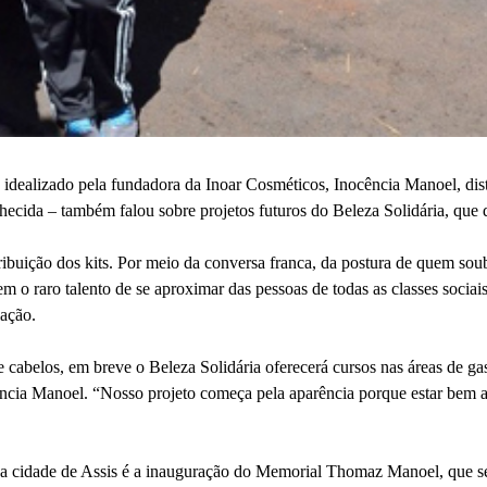
ia, idealizado pela fundadora da Inoar Cosméticos, Inocência Manoel, di
ecida – também falou sobre projetos futuros do Beleza Solidária, que 
ribuição dos kits. Por meio da conversa franca, da postura de quem soub
 o raro talento de se aproximar das pessoas de todas as classes sociai
lação.
e cabelos, em breve o Beleza Solidária oferecerá cursos nas áreas de 
cência Manoel. “Nosso projeto começa pela aparência porque estar bem a
a cidade de Assis é a inauguração do Memorial Thomaz Manoel, que sedia