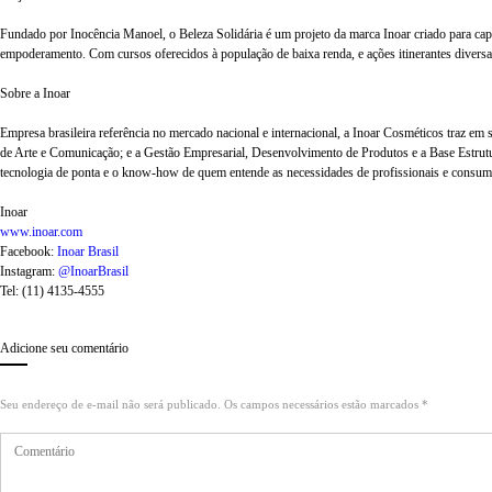
Fundado por Inocência Manoel, o Beleza Solidária é um projeto da marca Inoar criado para capa
empoderamento. Com cursos oferecidos à população de baixa renda, e ações itinerantes diversa
Sobre a Inoar
Empresa brasileira referência no mercado nacional e internacional, a Inoar Cosméticos traz e
de Arte e Comunicação; e a Gestão Empresarial, Desenvolvimento de Produtos e a Base Estrutu
tecnologia de ponta e o know-how de quem entende as necessidades de profissionais e consumi
Inoar
www.inoar.com
Facebook:
Inoar Brasil
Instagram:
@InoarBrasil
Tel: (11) 4135-4555
Adicione seu comentário
Seu endereço de e-mail não será publicado. Os campos necessários estão marcados *