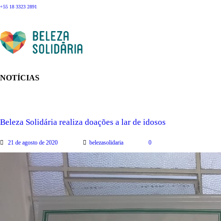
+55 18 3323 2891
NOTÍCIAS
Beleza Solidária realiza doações a lar de idosos
21 de agosto de 2020
belezasolidaria
0